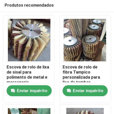
Produtos recomendados
Escova de rolo de lixa
Escova de rolo de
de sisal para
fibra Tampico
polimento de metal e
personalizada para
Casa
marcenaria
lixa de tambor
personalizada
Enviar inquérito
Enviar inquérito
Produtos
Quem Somos