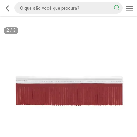
2
/
3