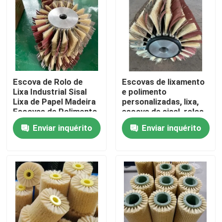
Fábrica
Controle de Qualidade
Escova de Rolo de
Escovas de lixamento
Fale Conosco
Lixa Industrial Sisal
e polimento
Lixa de Papel Madeira
personalizadas, lixa,
Escovas de Polimento
escova de sisal, rolos
de polimento para
Pedir um orçamento
Enviar inquérito
Enviar inquérito
máquina de lixamento
Faixa de escova industrial
Pincel cilíndrico industrial
Escova de rolos industrial