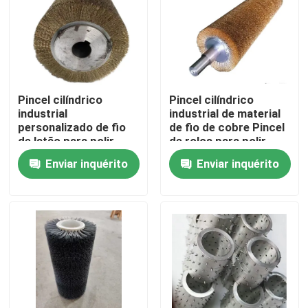
Fábrica
Controle de Qualidade
Pincel cilíndrico
Pincel cilíndrico
industrial
industrial de material
Fale Conosco
personalizado de fio
de fio de cobre Pincel
de latão para polir
de rolos para polir
metal/madeira
Enviar inquérito
Enviar inquérito
Pedir um orçamento
Faixa de escova industrial
Pincel cilíndrico industrial
Escova de rolos industrial