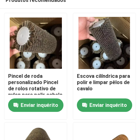
Pincel de roda
Escova cilíndrica para
personalizado Pincel
polir e limpar pêlos de
de rolos rotativo de
cavalo
nylon para polir cabelo
Casa
de cavalo
Enviar inquérito
Enviar inquérito
Produtos
Quem Somos