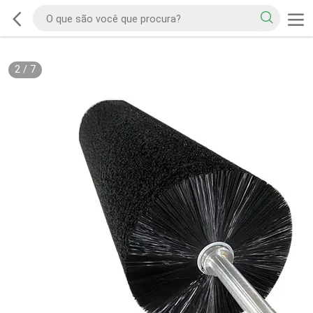
2
/
7